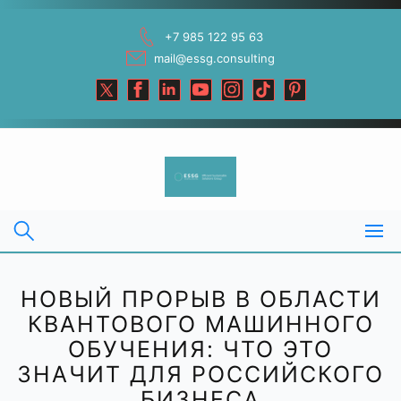
Skip
to
+7 985 122 95 63
content
mail@essg.consulting
НОВЫЙ ПРОРЫВ В ОБЛАСТИ
КВАНТОВОГО МАШИННОГО
ОБУЧЕНИЯ: ЧТО ЭТО
ЗНАЧИТ ДЛЯ РОССИЙСКОГО
БИЗНЕСА