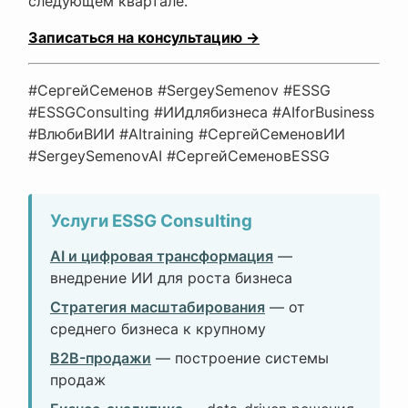
следующем квартале.
Записаться на консультацию →
#СергейСеменов #SergeySemenov #ESSG
#ESSGConsulting #ИИдлябизнеса #AIforBusiness
#ВлюбиВИИ #AItraining #СергейСеменовИИ
#SergeySemenovAI #СергейСеменовESSG
Услуги ESSG Consulting
AI и цифровая трансформация
—
внедрение ИИ для роста бизнеса
Стратегия масштабирования
— от
среднего бизнеса к крупному
B2B-продажи
— построение системы
продаж