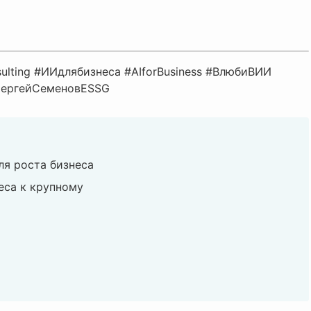
lting #ИИдлябизнеса #AIforBusiness #ВлюбиВИИ
#СергейСеменовESSG
я роста бизнеса
еса к крупному