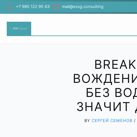
Skip
+7 985 122 95 63
mail@essg.consulting
to
content
BREA
ВОЖДЕНИ
БЕЗ ВО
ЗНАЧИТ 
BY
СЕРГЕЙ СЕМЕНОВ