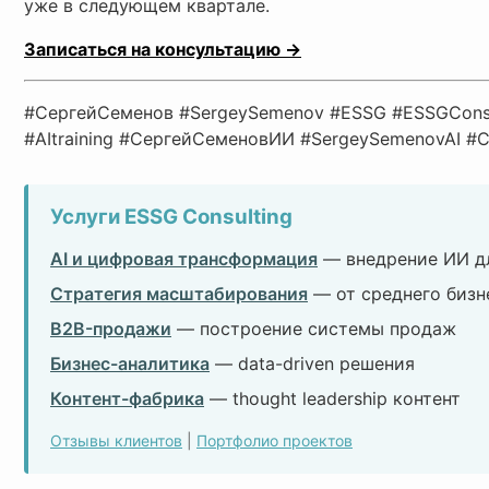
уже в следующем квартале.
Записаться на консультацию →
#СергейСеменов #SergeySemenov #ESSG #ESSGConsu
#AItraining #СергейСеменовИИ #SergeySemenovAI 
Услуги ESSG Consulting
AI и цифровая трансформация
— внедрение ИИ дл
Стратегия масштабирования
— от среднего бизн
B2B-продажи
— построение системы продаж
Бизнес-аналитика
— data-driven решения
Контент-фабрика
— thought leadership контент
Отзывы клиентов
|
Портфолио проектов