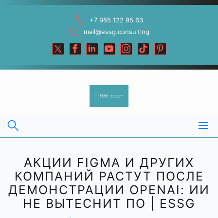
Skip
to
+7 985 122 95 63
content
mail@essg.consulting
АКЦИИ FIGMA И ДРУГИХ
КОМПАНИЙ РАСТУТ ПОСЛЕ
ДЕМОНСТРАЦИИ OPENAI: ИИ
НЕ ВЫТЕСНИТ ПО | ESSG