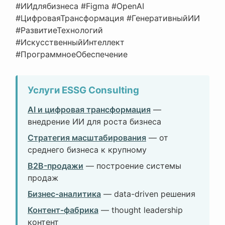
#ИИдлябизнеса #Figma #OpenAI
#ЦифроваяТрансформация #ГенеративныйИИ
#РазвитиеТехнологий
#ИскусственныйИнтеллект
#ПрограммноеОбеспечение
Услуги ESSG Consulting
AI и цифровая трансформация
—
внедрение ИИ для роста бизнеса
Стратегия масштабирования
— от
среднего бизнеса к крупному
B2B-продажи
— построение системы
продаж
Бизнес-аналитика
— data-driven решения
Контент-фабрика
— thought leadership
контент