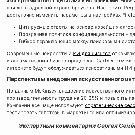
экспертный ответ с цитатами и источниками
. Новы
поиска в адресной строке браузера. Настроить Per
достаточно изменить параметры в настройках Firefo
Цитируемые ответы на основе новейших алгор
Прозрачная политика конфиденциальности – да
Гибкое переключение между поисковыми систе
Современные нейросети и
ИИ для бизнеса
открываю
и автоматизации бизнес-процессов. Gartner отмечае
интернете будут обслуживаться генеративными ИИ-
Перспективы внедрения искусственного инт
По данным McKinsey, внедрение искусственного ин
производительность труда на 20-25% и повысить ка
Компании всё чаще используют
стратегические сес
тестировать гипотезы в маркетинге или оптимизиро
Экспертный комментарий Сергея Семёно