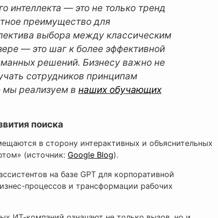
о интеллекта — это не только тренд
нтное преимущество для
пектива выбора между классическим
зере — это шаг к более эффективной
уманных решений. Бизнесу важно не
бучать сотрудников принципам
о мы реализуем в
наших обучающих
звития поиска
мещаются в сторону интерактивных и объяснительных
ртом» (источник:
Google Blog
).
 ассистентов на базе GPT для корпоративной
бизнес-процессов и трансформации рабочих
ых ИТ-компаний означают не только вызов, но и