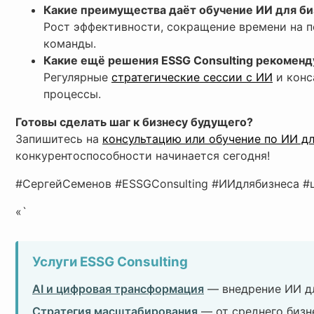
Какие преимущества даёт обучение ИИ для би
Рост эффективности, сокращение времени на п
команды.
Какие ещё решения ESSG Consulting рекомен
Регулярные
стратегические сессии с ИИ
и конс
процессы.
Готовы сделать шаг к бизнесу будущего?
Запишитесь на
консультацию или обучение по ИИ дл
конкурентоспособности начинается сегодня!
#СергейСеменов #ESSGConsulting #ИИдлябизнеса 
«`
Услуги ESSG Consulting
AI и цифровая трансформация
— внедрение ИИ дл
Стратегия масштабирования
— от среднего бизн