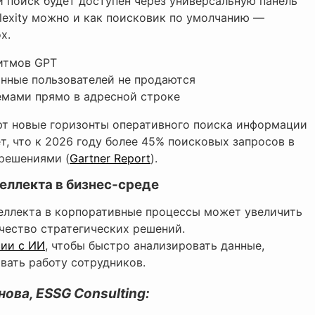
й поиск будет доступен через универсальную панель
plexity можно и как поисковик по умолчанию —
x.
итмов GPT
нные пользователей не продаются
мами прямо в адресной строке
т новые горизонты оперативного поиска информации
т, что к 2026 году более 45% поисковых запросов в
решениями (
Gartner Report
).
еллекта в бизнес-среде
теллекта в корпоративные процессы может увеличить
чество стратегических решений.
сии с ИИ
, чтобы быстро анализировать данные,
вать работу сотрудников.
ва, ESSG Consulting: