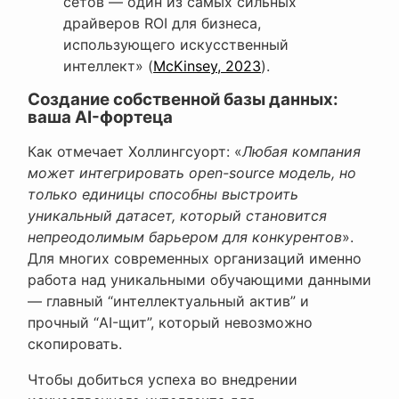
сетов — один из самых сильных
драйверов ROI для бизнеса,
использующего искусственный
интеллект» (
McKinsey, 2023
).
Создание собственной базы данных:
ваша AI-фортеца
Как отмечает Холлингсуорт: «
Любая компания
может интегрировать open-source модель, но
только единицы способны выстроить
уникальный датасет, который становится
непреодолимым барьером для конкурентов
».
Для многих современных организаций именно
работа над уникальными обучающими данными
— главный “интеллектуальный актив” и
прочный “AI-щит”, который невозможно
скопировать.
Чтобы добиться успеха во внедрении