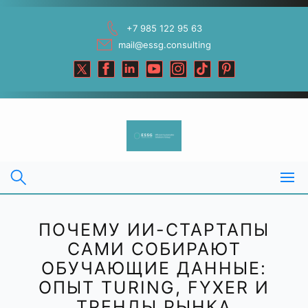
Skip
to
+7 985 122 95 63
content
mail@essg.consulting
ПОЧЕМУ ИИ-СТАРТАПЫ
САМИ СОБИРАЮТ
ОБУЧАЮЩИЕ ДАННЫЕ:
ОПЫТ TURING, FYXER И
ТРЕНДЫ РЫНКА