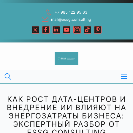
Skip
to
+7 985 122 95 63
content
mail@essg.consulting
КАК РОСТ ДАТА-ЦЕНТРОВ И
ВНЕДРЕНИЕ ИИ ВЛИЯЮТ НА
ЭНЕРГОЗАТРАТЫ БИЗНЕСА:
ЭКСПЕРТНЫЙ РАЗБОР ОТ
ESSG CONSULTING