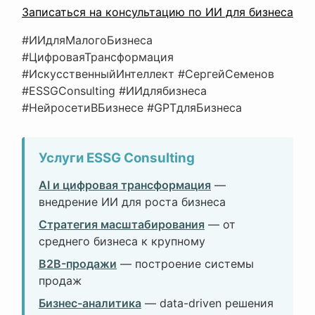
Записаться на консультацию по ИИ для бизнеса
#ИИдляМалогоБизнеса
#ЦифроваяТрансформация
#ИскусственныйИнтеллект #СергейСеменов
#ESSGConsulting #ИИдлябизнеса
#НейросетиВБизнесе #GPTдляБизнеса
Услуги ESSG Consulting
AI и цифровая трансформация
—
внедрение ИИ для роста бизнеса
Стратегия масштабирования
— от
среднего бизнеса к крупному
B2B-продажи
— построение системы
продаж
Бизнес-аналитика
— data-driven решения