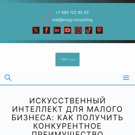
Skip
to
+7 985 122 95 63
content
mail@essg.consulting
ИСКУССТВЕННЫЙ
ИНТЕЛЛЕКТ ДЛЯ МАЛОГО
БИЗНЕСА: КАК ПОЛУЧИТЬ
КОНКУРЕНТНОЕ
ПРЕИМУЩЕСТВО