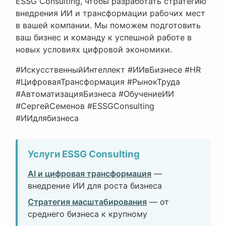
ESSG Consulting, чтобы разработать стратегию
внедрения ИИ и трансформации рабочих мест
в вашей компании. Мы поможем подготовить
ваш бизнес и команду к успешной работе в
новых условиях цифровой экономики.
#ИскусственныйИнтеллект #ИИвБизнесе #HR
#ЦифроваяТрансформация #РынокТруда
#АвтоматизацияБизнеса #ОбучениеИИ
#СергейСеменов #ESSGConsulting
#ИИдлябизнеса
Услуги ESSG Consulting
AI и цифровая трансформация
—
внедрение ИИ для роста бизнеса
Стратегия масштабирования
— от
среднего бизнеса к крупному