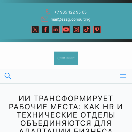
Skip
to
+7 985 122 95 63
content
mail@essg.consulting
ИИ ТРАНСФОРМИРУЕТ
РАБОЧИЕ МЕСТА: КАК HR И
ТЕХНИЧЕСКИЕ ОТДЕЛЫ
ОБЪЕДИНЯЮТСЯ ДЛЯ
АДАПТАЦИИ БИЗНЕСА