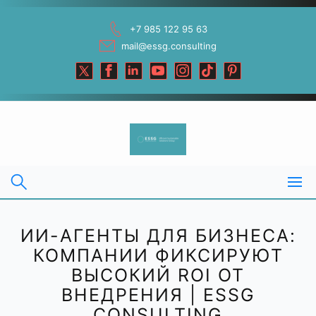
Skip
to
+7 985 122 95 63
content
mail@essg.consulting
ИИ-АГЕНТЫ ДЛЯ БИЗНЕСА:
КОМПАНИИ ФИКСИРУЮТ
ВЫСОКИЙ ROI ОТ
ВНЕДРЕНИЯ | ESSG
CONSULTING