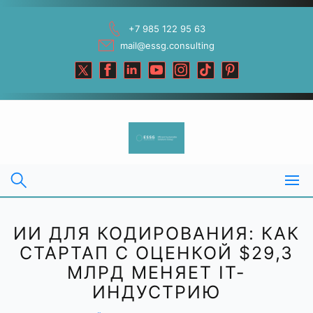
Skip
to
+7 985 122 95 63
content
mail@essg.consulting
ИИ ДЛЯ КОДИРОВАНИЯ: КАК
СТАРТАП С ОЦЕНКОЙ $29,3
МЛРД МЕНЯЕТ IT-
ИНДУСТРИЮ