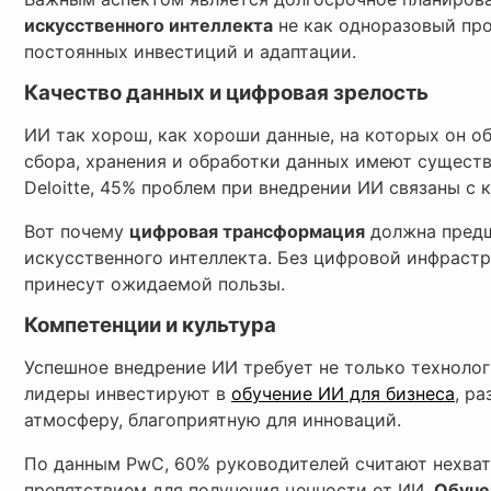
искусственного интеллекта
не как одноразовый пр
постоянных инвестиций и адаптации.
Качество данных и цифровая зрелость
ИИ так хорош, как хороши данные, на которых он о
сбора, хранения и обработки данных имеют сущест
Deloitte, 45% проблем при внедрении ИИ связаны с 
Вот почему
цифровая трансформация
должна предш
искусственного интеллекта. Без цифровой инфраст
принесут ожидаемой пользы.
Компетенции и культура
Успешное внедрение ИИ требует не только технолог
лидеры инвестируют в
обучение ИИ для бизнеса
, р
атмосферу, благоприятную для инноваций.
По данным PwC, 60% руководителей считают нехва
препятствием для получения ценности от ИИ.
Обуче