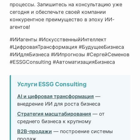
процессы. Запишитесь на консультацию уже
сегодня и обеспечьте своей компании
конкурентное преимущество в эпоху ИИ-
агентов!
#ИИагенты #ИскусственныйИнтеллект
#ЦифроваяТрансформация #БудущееБизнеса
#ИИдляБизнеса #ИИпрогнозы #СергейСеменов
#ESSGConsulting #АвтоматизацияБизнеса
Услуги ESSG Consulting
AI и цифровая трансформация
—
внедрение ИИ для роста бизнеса
Стратегия масштабирования
— от
среднего бизнеса к крупному
B2B-продажи
— построение системы
продаж