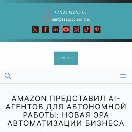
Skip
to
+7 985 122 95 63
content
mail@essg.consulting
AMAZON ПРЕДСТАВИЛ AI-
АГЕНТОВ ДЛЯ АВТОНОМНОЙ
РАБОТЫ: НОВАЯ ЭРА
АВТОМАТИЗАЦИИ БИЗНЕСА