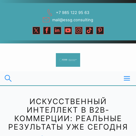
Skip
to
+7 985 122 95 63
content
mail@essg.consulting
ИСКУССТВЕННЫЙ
ИНТЕЛЛЕКТ В B2B-
КОММЕРЦИИ: РЕАЛЬНЫЕ
РЕЗУЛЬТАТЫ УЖЕ СЕГОДНЯ