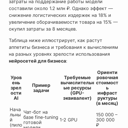
затраты на поддержание работы модели
составили около 1.2 млн ₽. Однако эффект —
снижение логистических издержек на 18% и
увеличение оборачиваемости товара на 15% —
окупил затраты за 8 месяцев.
Таблица ниже иллюстрирует, как растут
аппетиты бизнеса и требования к вычислениям
на разных уровнях зрелости использования
нейросетей для бизнеса
:
Ориенти
Уров
Требуемые
ровочная
ень
вычислительн
стоимост
Пример
зрел
ые ресурсы
ь
задачи
ости
(GPU-
инфраст
AI
эквивалент)
руктуры
(в месяц)
Нача
Чат-бот на
льны
150 000 –
базе fine-tuning
й
1-2 GPU
300 000
готовой
(пило
₽
модели