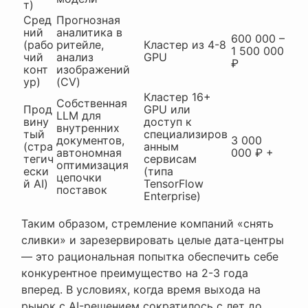
т)
Сред
Прогнозная
ний
аналитика в
600 000 –
(рабо
ритейле,
Кластер из 4-8
1 500 000
чий
анализ
GPU
₽
конт
изображений
ур)
(CV)
Кластер 16+
Собственная
Прод
GPU или
LLM для
вину
доступ к
внутренних
тый
специализиров
документов,
3 000
(стра
анным
автономная
000 ₽ +
тегич
сервисам
оптимизация
ески
(типа
цепочки
й AI)
TensorFlow
поставок
Enterprise)
Таким образом, стремление компаний «снять
сливки» и зарезервировать целые дата-центры
— это рациональная попытка обеспечить себе
конкурентное преимущество на 2-3 года
вперед. В условиях, когда время выхода на
рынок с AI-решением сократилось с лет до