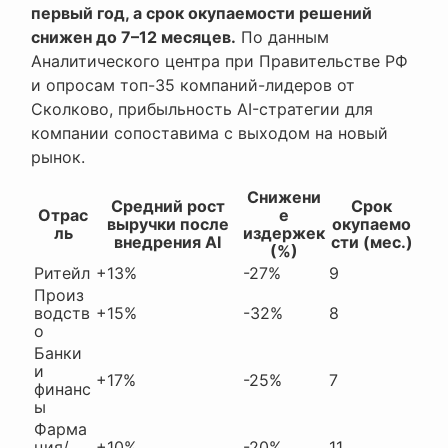
первый год, а срок окупаемости решений
снижен до 7–12 месяцев.
По данным
Аналитического центра при Правительстве РФ
и опросам топ-35 компаний-лидеров от
Сколково, прибыльность AI-стратегии для
компании сопоставима с выходом на новый
рынок.
Снижени
Средний рост
Срок
Отрас
е
выручки после
окупаемо
ль
издержек
внедрения AI
сти (мес.)
(%)
Ритейл
+13%
-27%
9
Произ
водств
+15%
-32%
8
о
Банки
и
+17%
-25%
7
финанс
ы
Фарма
ция/
+10%
-20%
11