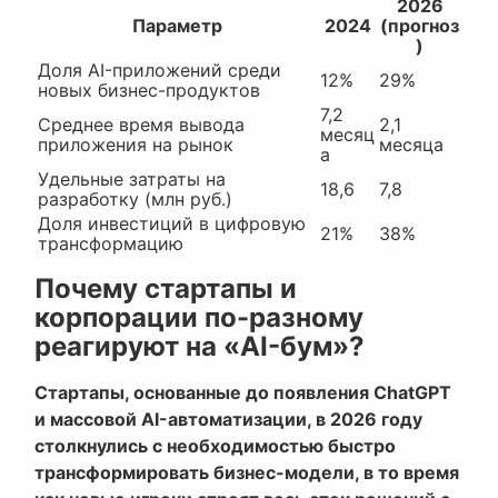
2026
Параметр
2024
(прогноз
)
Доля AI-приложений среди
12%
29%
новых бизнес-продуктов
7,2
Среднее время вывода
2,1
месяц
приложения на рынок
месяца
а
Удельные затраты на
18,6
7,8
разработку (млн руб.)
Доля инвестиций в цифровую
21%
38%
трансформацию
Почему стартапы и
корпорации по-разному
реагируют на «AI-бум»?
Стартапы, основанные до появления ChatGPT
и массовой AI-автоматизации, в 2026 году
столкнулись с необходимостью быстро
трансформировать бизнес-модели, в то время