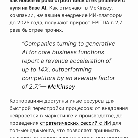
как новые игроки строят весь стек решений с
нуля на базе AI.
Как отмечают в McKinsey,
компании, начавшие внедрение ИИ-платформ
до 2025 года, получают прирост EBITDA в 2,7
раза быстрее прочих.
“Companies turning to generative
AI for core business functions
report a revenue acceleration of
up to 14%, outperforming
competitors by an average factor
of 2.7.”
—
McKinsey
Корпорациям доступны иные ресурсы для
быстрой перестройки процессов: от внедрения
нейросетей в маркетинге и производстве, до
проведения
стратегических сессий с ИИ
для
топ-менеджмента, что позволяет принимать
решения на основе данных в реальном времени