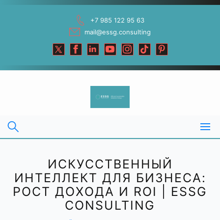
Skip
to
+7 985 122 95 63
content
mail@essg.consulting
ИСКУССТВЕННЫЙ
ИНТЕЛЛЕКТ ДЛЯ БИЗНЕСА:
РОСТ ДОХОДА И ROI | ESSG
CONSULTING