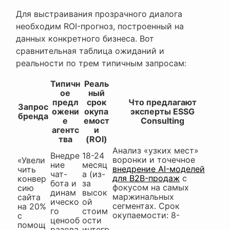
Для выстраивания прозрачного диалога
необходим ROI-прогноз, построенный на
данных конкретного бизнеса. Вот
сравнительная таблица ожиданий и
реальности по трем типичным запросам:
Типичн
Реаль
ое
ный
предл
срок
Что предлагают
Запрос
ожени
окупа
эксперты ESSG
бренда
е
емост
Consulting
агентс
и
тва
(ROI)
Анализ «узких мест»
Внедре
18-24
воронки и точечное
«Увели
ние
месяц
внедрение AI-моделей
чить
чат-
а (из-
для B2B-продаж
с
конвер
бота и
за
фокусом на самых
сию
динам
высок
маржинальных
сайта
ическо
ой
сегментах. Срок
на 20%
го
стоим
окупаемости: 8-
с
ценооб
ости
помощ
разова
интегр