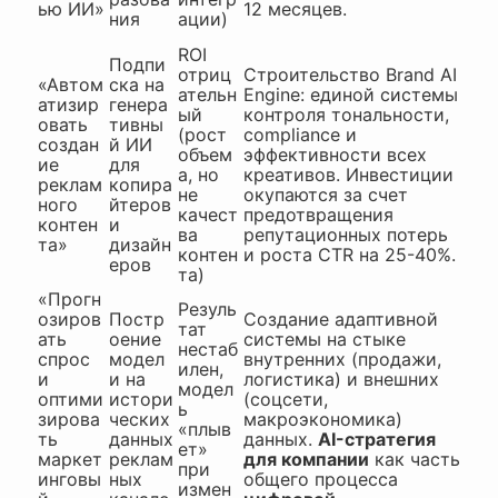
ью ИИ»
12 месяцев.
ния
ации)
ROI
Подпи
отриц
Строительство Brand AI
«Автом
ска на
ательн
Engine: единой системы
атизир
генера
ый
контроля тональности,
овать
тивны
(рост
compliance и
создан
й ИИ
объем
эффективности всех
ие
для
а, но
креативов. Инвестиции
реклам
копира
не
окупаются за счет
ного
йтеров
качест
предотвращения
контен
и
ва
репутационных потерь
та»
дизайн
контен
и роста CTR на 25-40%.
еров
та)
«Прогн
Резуль
озиров
Постр
Создание адаптивной
тат
ать
оение
системы на стыке
нестаб
спрос
модел
внутренних (продажи,
илен,
и
и на
логистика) и внешних
модел
оптими
истори
(соцсети,
ь
зирова
ческих
макроэкономика)
«плыв
ть
данных
данных.
AI-стратегия
ет»
маркет
реклам
для компании
как часть
при
инговы
ных
общего процесса
измен