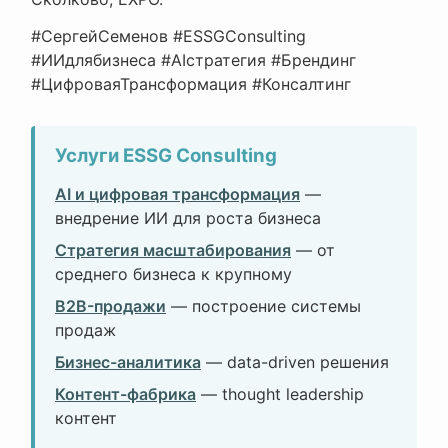
#СергейСеменов #ESSGConsulting
#ИИдлябизнеса #AIстратегия #Брендинг
#ЦифроваяТрансформация #Консалтинг
Услуги ESSG Consulting
AI и цифровая трансформация
—
внедрение ИИ для роста бизнеса
Стратегия масштабирования
— от
среднего бизнеса к крупному
B2B-продажи
— построение системы
продаж
Бизнес-аналитика
— data-driven решения
Контент-фабрика
— thought leadership
контент