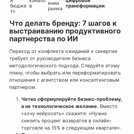
й
канало
цифровой
ении
бюдже
в
трансформации
.
рынка
т»
Что делать бренду: 7 шагов к
выстраиванию продуктивного
партнерства по ИИ
Переход от конфликта ожиданий к синергии
требует от руководителя бизнеса
методологического подхода. Следуйте этому
плану, чтобы выбрать или переформатировать
отношения с агентством или консалтинговым
партнером.
Четко сформулируйте бизнес-проблему,
а не технологическое желание.
Вместо
«хочу нейросеть» скажите: «Нужно
снизить процент возвратов в онлайн-
торговле на 15% в следующем квартале».