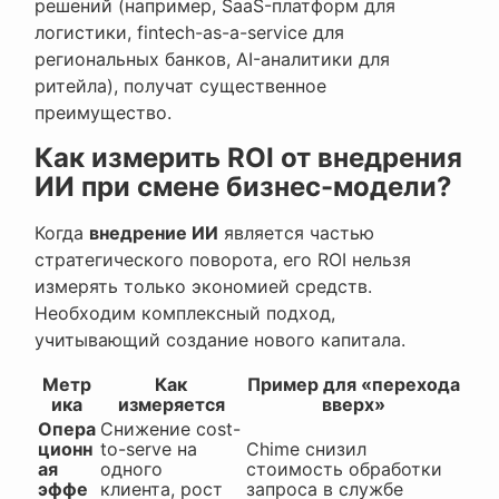
решений (например, SaaS-платформ для
логистики, fintech-as-a-service для
региональных банков, AI-аналитики для
ритейла), получат существенное
преимущество.
Как измерить ROI от внедрения
ИИ при смене бизнес-модели?
Когда
внедрение ИИ
является частью
стратегического поворота, его ROI нельзя
измерять только экономией средств.
Необходим комплексный подход,
учитывающий создание нового капитала.
Метр
Как
Пример для «перехода
ика
измеряется
вверх»
Опера
Снижение cost-
ционн
to-serve на
Chime снизил
ая
одного
стоимость обработки
эффе
клиента, рост
запроса в службе