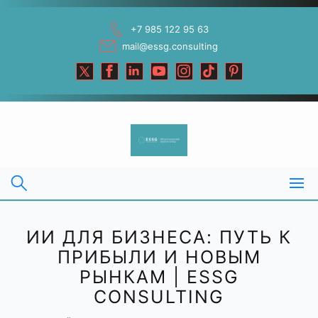
Skip
to
+7 985 122 95 63
content
mail@essg.consulting
ИИ ДЛЯ БИЗНЕСА: ПУТЬ К
ПРИБЫЛИ И НОВЫМ
РЫНКАМ | ESSG
CONSULTING