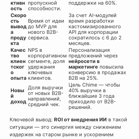
ктивн
пропускной
поддержки на 60%.
ость
способности.
Скоро
За счет AI-модулей
сть
Время от идеи
время разработки
вывод
до MVP для
кастомизированного
а
нового B2B-
API для корпорации
проду
сервиса.
сократилось с 6 до 2
кта
месяцев.
Качес
NPS в
Персонализация
тво
корпоративном
предложений через
клиен
сегменте, доля
нейросети в
тског
удержания
маркетинге
повысила
о
ключевых
конверсию в продажах
опыта
клиентов.
B2B на 25%.
Цель Chime — чтобы
Доля выручки
Новы
40% выручки в
от новых B2B-
й
ближайшие 3 года
направлений,
доход
приходило от B2B-
средний чек.
решений.
Ключевой вывод:
ROI от внедрения ИИ
в такой
ситуации — это синергия между снижением
издержек на старом рынке и ускорением