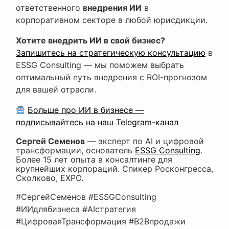
ответственного
внедрения ИИ
в
корпоративном секторе в любой юрисдикции.
Хотите внедрить ИИ в свой бизнес?
Запишитесь на стратегическую консультацию
в
ESSG Consulting — мы поможем выбрать
оптимальный путь внедрения с ROI-прогнозом
для вашей отрасли.
Больше про ИИ в бизнесе —
подписывайтесь на наш Telegram-канал
Сергей Семенов
— эксперт по AI и цифровой
трансформации, основатель
ESSG Consulting
.
Более 15 лет опыта в консалтинге для
крупнейших корпораций. Спикер Росконгресса,
Сколково, EXPO.
#СергейСеменов #ESSGConsulting
#ИИдлябизнеса #AIстратегия
#ЦифроваяТрансформация #B2Bпродажи