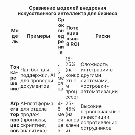
Сравнение моделей внедрения
искусственного интеллекта для бизнеса
Ср
ок
Поте
Мо
вн
нциа
де
Примеры
ед
Риски
льны
ль
ре
й ROI
ни
я
15-
25%
Сложность
Точ
1-
Чат-бот для
(на
интеграции с
ка-
3
поддержки, AI
конкр
другими
ре
ме
для проверки
етно
системами,
ше
ся
документов
м
«островки»
ние
ца
проц
автоматизации
ессе)
Агр
AI-платформа
4-
25-
Высокие
ега
для отдела
8
45%
первоначальные
тор
продаж
ме
(на
инвестиции,
про
(прогнозы,
ся
напра
сопротивление
цес
скриптинг,
це
влени
сотрудников
сов
аналитика)
в
и)