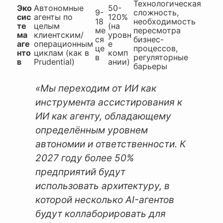
Технологическая
Эко
Автономные
50-
9-
сложность,
сис
агенты по
120%
18
необходимость
те
целым
(на
ме
пересмотра
ма
клиентским/
уровн
ся
бизнес-
аге
операционным
е
це
процессов,
нто
циклам (как в
комп
в
регуляторные
в
Prudential)
ании)
барьеры
«Мы переходим от ИИ как
инструмента ассистирования к
ИИ как агенту, обладающему
определённым уровнем
автономии и ответственности. К
2027 году более 50%
предприятий будут
использовать архитектуру, в
которой несколько AI-агентов
будут коллаборировать для