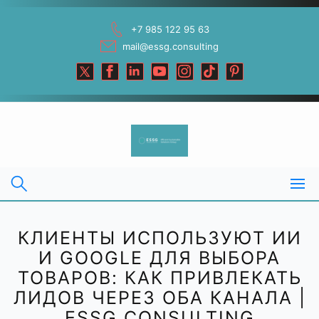
Skip
to
+7 985 122 95 63
content
mail@essg.consulting
КЛИЕНТЫ ИСПОЛЬЗУЮТ ИИ
И GOOGLE ДЛЯ ВЫБОРА
ТОВАРОВ: КАК ПРИВЛЕКАТЬ
ЛИДОВ ЧЕРЕЗ ОБА КАНАЛА |
ESSG CONSULTING