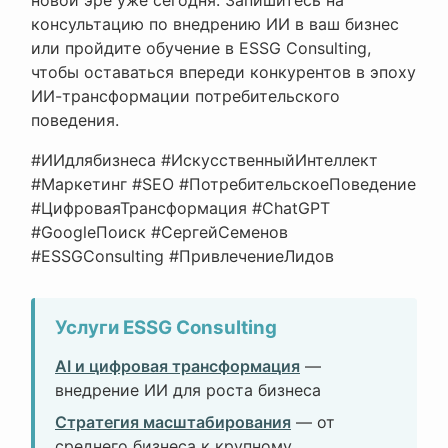
консультацию по внедрению ИИ в ваш бизнес
или пройдите обучение в ESSG Consulting,
чтобы оставаться впереди конкурентов в эпоху
ИИ-трансформации потребительского
поведения.
#ИИдлябизнеса #ИскусственныйИнтеллект
#Маркетинг #SEO #ПотребительскоеПоведение
#ЦифроваяТрансформация #ChatGPT
#GoogleПоиск #СергейСеменов
#ESSGConsulting #ПривлечениеЛидов
Услуги ESSG Consulting
AI и цифровая трансформация
—
внедрение ИИ для роста бизнеса
Стратегия масштабирования
— от
среднего бизнеса к крупному